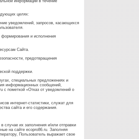
нальной информации в течение
едующих целях:
ление уведомлений, запросов, касающихся
ользователя.
я формирования и исполнения
есурсам Сайта.
безопасности, предотвращения
еской поддержки.
лугах, специальных предложениях и
ения информационных сообщений,
u с пометкой «Отказ от уведомлений о
сов интернет-статистики, служат для
ства сайта и его содержания.
в случае их заполнения и/или отправки
ые на сайте ecopro86.ru. Заполняя
ператору, Пользователь выражает свое