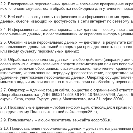
2.2. Блокирование персональных данных – временное прекращение обра
исключением случаев, если обработка необходима для уточнения перс
2.3. Веб-сайт – совокупность графических и информационных материало
данных, обеспечивающих их доступность в сети интернет по сетевому ад
2.4. Информационная система персональных данных — совокупность с
персональных данных, и обеспечивающих их обработку информационных
2.5. Обезличивание персональных данных — действия, в результате ко
использования дополнительной информации принадлежность персонал
или иному субъекту персональных данных;
2.6. Обработка персональных данных – любое действие (операция) или с
совершаемых с использованием средств автоматизации или без исполь
данными, включая сбор, запись, систематизацию, накопление, хранение,
извлечение, использование, передачу (распространение, предоставление
удаление, уничтожение персональных данных; Оператор осуществляет 
момента подачи им заявления на отзыв согласия на обработку персона
2.7. Оператор – Администрация сайта, общество с ограниченной ответс
Энергобезопасность» (ИНН: 8603147329, ОГРН: 1078603007449, Адрес: 
округ - Югра, город Сургут, улица Маяковского, дом 31, офис 800А)
2.8. Персональные данные – любая информация, относящаяся прямо ил
определяемому Пользователю веб-сайта ecopro86.ru;
2.9. Пользователь – любой посетитель веб-сайта ecopro86.ru;
2.10. Предоставление персональных данных – действия, направленные
определенному лицу или определенному кругу лиц;