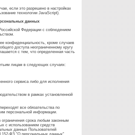
чае, если это разрешено в настройках
зование технологии JavaScript).
персональных данных
 Российской Федерации с соблюдением
ьством.
 ее конфиденциальность, кроме случаев
общего доступа неограниченному кругу
лашается с тем, что определенная часть
етьим лицам в следующих случаях:
енного сервиса либо для исполнения
нодательством в рамках установленной
 переходят все обязательства по
 им персональной информации.
з ограничения срока любым законным
ых с использованием средств
нальных данных Пользователей
N 152-ФЗ "О персональных данных".