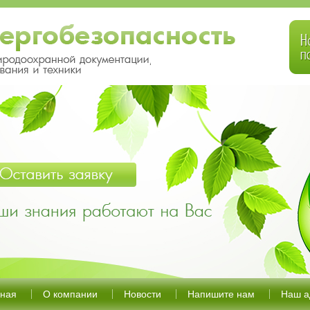
вная
О компании
Новости
Напишите нам
Наш а