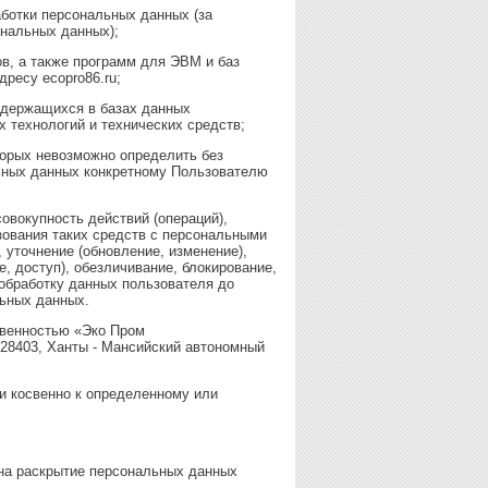
ботки персональных данных (за
ональных данных);
в, а также программ для ЭВМ и баз
ресу ecopro86.ru;
одержащихся в базах данных
 технологий и технических средств;
торых невозможно определить без
ьных данных конкретному Пользователю
овокупность действий (операций),
зования таких средств с персональными
 уточнение (обновление, изменение),
, доступ), обезличивание, блокирование,
обработку данных пользователя до
льных данных.
твенностью «Эко Пром
628403, Ханты - Мансийский автономный
и косвенно к определенному или
 на раскрытие персональных данных